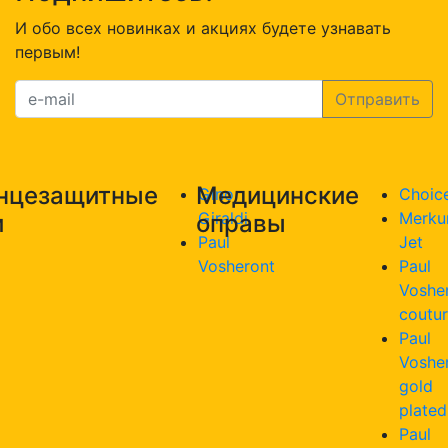
И обо всех новинках и акциях будете узнавать
первым!
нцезащитные
Медицинские
Gino
Choic
Giraldi
Merku
и
оправы
Paul
Jet
Vosheront
Paul
Voshe
coutu
Paul
Voshe
gold
plated
Paul