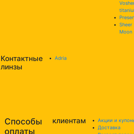
Voshe
titani
Presen
Sheer
Moon
Контактные
Adria
линзы
Способы
клиентам
Акции и купон
Доставка
оплаты