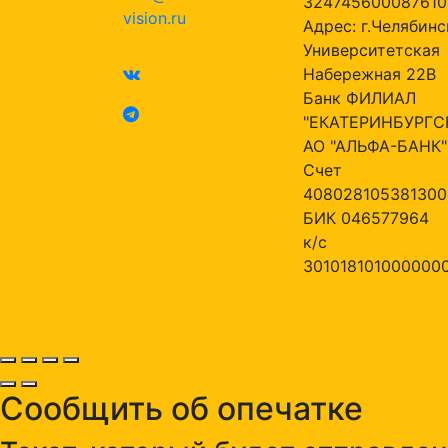
324745600087610
vision.ru
Адрес: г.Челябинск
Университетская
Набережная 22В
Банк ФИЛИАЛ
"ЕКАТЕРИНБУРГС
АО "АЛЬФА-БАНК"
Счет
408028105381300
БИК 046577964
к/с
301018101000000
Сообщить об опечатке