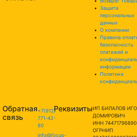
Возврат товар
Защита
персональных
данных
О компании
Правила оплат
безопасность
платежей и
конфиденциал
информации
Политика
конфиденциал
Обратная
Реквизиты
ИП БИЛАЛОВ ИГО
+7(912)
ДОМИРОВИЧ
связь
771-42-
ИНН 74471796890
80
ОГРНИП
info@focus-