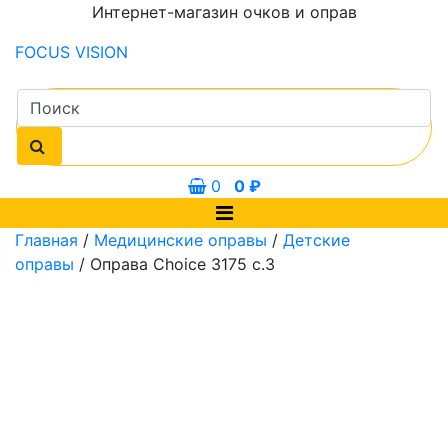
Интернет-магазин очков и оправ
FOCUS
VISION
0
0
₽
Главная
/
Медицинские оправы
/
Детские
оправы
/ Оправа Choice 3175 с.3
0 мм
45, 46 мм