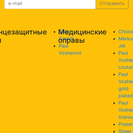
нцезащитные
Медицинские
Gino
Choic
Giraldi
Merku
и
оправы
Paul
Jet
Vosheront
Paul
Voshe
coutu
Paul
Voshe
gold
plated
Paul
Voshe
titani
Presen
Sheer