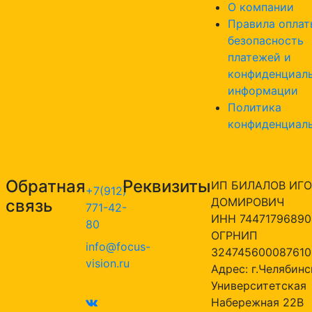
О компании
Правила оплат
безопасность
платежей и
конфиденциал
информации
Политика
конфиденциал
Обратная
Реквизиты
ИП БИЛАЛОВ ИГО
+7(912)
ДОМИРОВИЧ
связь
771-42-
ИНН 74471796890
80
ОГРНИП
info@focus-
324745600087610
vision.ru
Адрес: г.Челябинск
Университетская
Набережная 22В