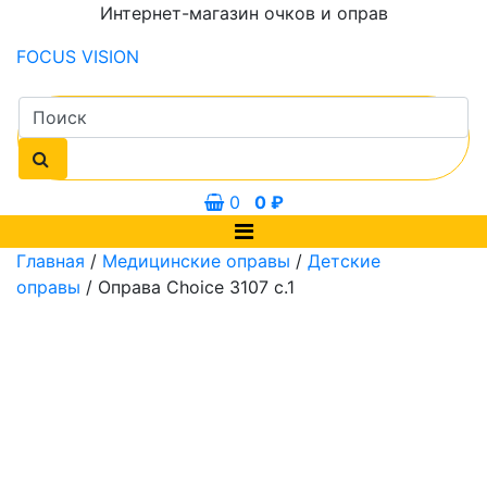
Интернет-магазин очков и оправ
FOCUS
VISION
0
0
₽
Главная
/
Медицинские оправы
/
Детские
оправы
/ Оправа Choice 3107 с.1
0 мм
50 мм