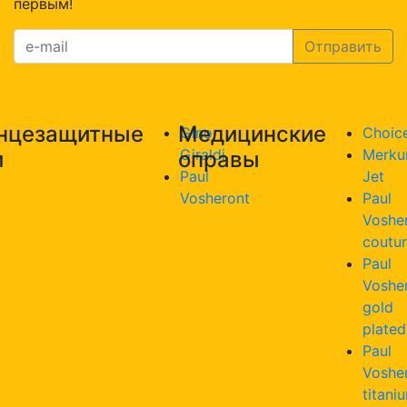
первым!
нцезащитные
Медицинские
Gino
Choic
Giraldi
Merku
и
оправы
Paul
Jet
Vosheront
Paul
Voshe
coutu
Paul
Voshe
gold
plated
Paul
Voshe
titani