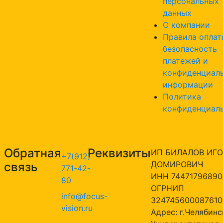
персональных
данных
О компании
Правила оплат
безопасность
платежей и
конфиденциал
информации
Политика
конфиденциал
Обратная
Реквизиты
ИП БИЛАЛОВ ИГО
+7(912)
ДОМИРОВИЧ
связь
771-42-
ИНН 74471796890
80
ОГРНИП
info@focus-
324745600087610
vision.ru
Адрес: г.Челябинск