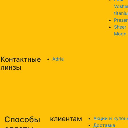
Voshe
titani
Presen
Sheer
Moon
Контактные
Adria
линзы
Способы
клиентам
Акции и купон
Доставка