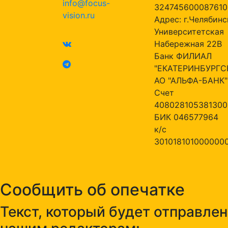
info@focus-
324745600087610
vision.ru
Адрес: г.Челябинск
Университетская
Набережная 22В
Банк ФИЛИАЛ
"ЕКАТЕРИНБУРГС
АО "АЛЬФА-БАНК"
Счет
408028105381300
БИК 046577964
к/с
301018101000000
Сообщить об опечатке
Текст, который будет отправлен