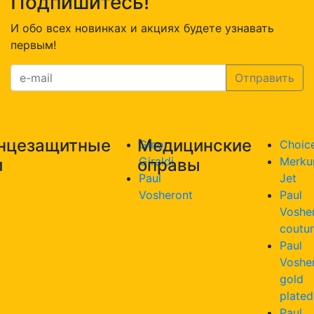
Подпишитесь!
И обо всех новинках и акциях будете узнавать
первым!
нцезащитные
Медицинские
Gino
Choic
Giraldi
Merku
и
оправы
Paul
Jet
Vosheront
Paul
Voshe
coutu
Paul
Voshe
gold
plated
Paul