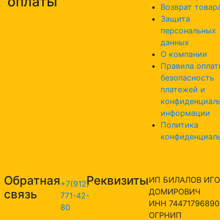
оплаты
Возврат товар
Защита
персональных
данных
О компании
Правила оплат
безопасность
платежей и
конфиденциал
информации
Политика
конфиденциал
Обратная
Реквизиты
ИП БИЛАЛОВ ИГО
+7(912)
ДОМИРОВИЧ
связь
771-42-
ИНН 74471796890
80
ОГРНИП