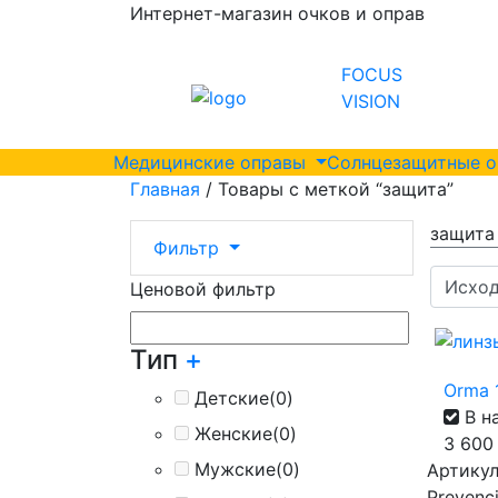
Интернет-магазин очков и оправ
FOCUS
VISION
Медицинские оправы
Солнцезащитные 
Главная
/ Товары с меткой “защита”
защита
Фильтр
Ценовой фильтр
Тип
+
Orma 1
Детские
(0)
В н
Женские
(0)
3 60
Мужские
(0)
Артикул 
Prevenc