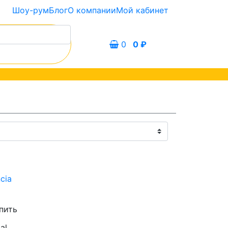
Шоу-рум
Блог
О компании
Мой кабинет
0
0
₽
ncia
пить
al