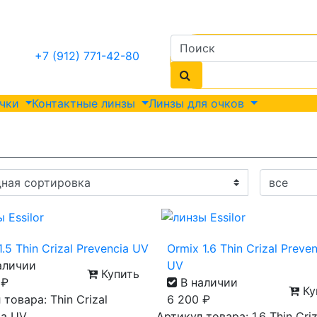
+7 (912) 771-42-80
очки
Контактные линзы
Линзы для очков
.5 Thin Crizal Prevencia UV
Ormix 1.6 Thin Crizal Preve
аличии
UV
Купить
0
₽
В наличии
Ку
товара: Thin Crizal
6 200
₽
ia UV
Артикул товара: 1,6 Thin Criz