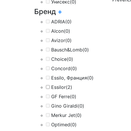
Унисекс
(0)
Бренд
+
ADRIA
(0)
Alcon
(0)
Avizor
(0)
Bausch&Lomb
(0)
Choice
(0)
Concord
(0)
Essilo, Франция
(0)
Essilor
(2)
GF Ferre
(0)
Gino Giraldi
(0)
Merkur Jet
(0)
Optimed
(0)