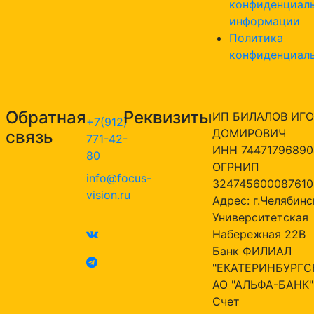
конфиденциал
информации
Политика
конфиденциал
Обратная
Реквизиты
ИП БИЛАЛОВ ИГО
+7(912)
ДОМИРОВИЧ
связь
771-42-
ИНН 74471796890
80
ОГРНИП
info@focus-
324745600087610
vision.ru
Адрес: г.Челябинск
Университетская
Набережная 22В
Банк ФИЛИАЛ
"ЕКАТЕРИНБУРГС
АО "АЛЬФА-БАНК"
Счет