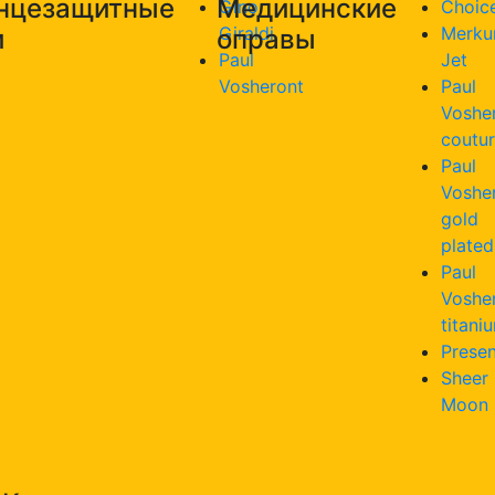
нцезащитные
Медицинские
Gino
Choic
Giraldi
Merku
и
оправы
Paul
Jet
Vosheront
Paul
Voshe
coutu
Paul
Voshe
gold
plated
Paul
Voshe
titani
Presen
Sheer
Moon