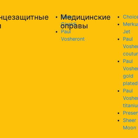
нцезащитные
Медицинские
Gino
Choic
Giraldi
Merku
и
оправы
Paul
Jet
Vosheront
Paul
Voshe
coutu
Paul
Voshe
gold
plated
Paul
Voshe
titani
Presen
Sheer
Moon