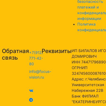
безопасность
платежей и
конфиденциал
информации
Политика
конфиденциал
Обратная
Реквизиты
ИП БИЛАЛОВ ИГО
+7(912)
ДОМИРОВИЧ
связь
771-42-
ИНН 74471796890
80
ОГРНИП
info@focus-
324745600087610
vision.ru
Адрес: г.Челябинск
Университетская
Набережная 22В
Банк ФИЛИАЛ
"ЕКАТЕРИНБУРГС