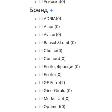
Унисекс
(0)
Бренд
+
ADRIA
(0)
Alcon
(0)
Avizor
(0)
Bausch&Lomb
(0)
Choice
(0)
Concord
(0)
Essilo, Франция
(0)
Essilor
(0)
GF Ferre
(2)
Gino Giraldi
(0)
Merkur Jet
(0)
Optimed
(0)