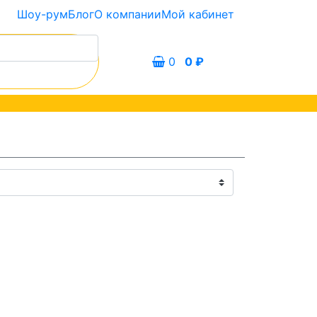
Шоу-рум
Блог
О компании
Мой кабинет
0
0
₽