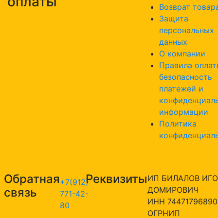
оплаты
Возврат товар
Защита
персональных
данных
О компании
Правила оплат
безопасность
платежей и
конфиденциал
информации
Политика
конфиденциал
Обратная
Реквизиты
ИП БИЛАЛОВ ИГО
+7(912)
ДОМИРОВИЧ
связь
771-42-
ИНН 74471796890
80
ОГРНИП