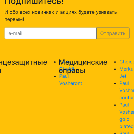
Подпишитесь!
И обо всех новинках и акциях будете узнавать
первым!
нцезащитные
Медицинские
Gino
Choic
Giraldi
Merku
и
оправы
Paul
Jet
Vosheront
Paul
Voshe
coutu
Paul
Voshe
gold
plated
Paul