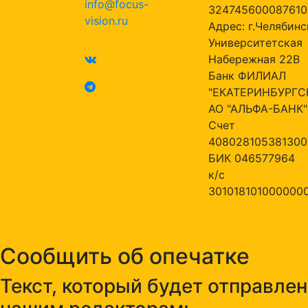
info@focus-
324745600087610
vision.ru
Адрес: г.Челябинск
Университетская
Набережная 22В
Банк ФИЛИАЛ
"ЕКАТЕРИНБУРГС
АО "АЛЬФА-БАНК"
Счет
408028105381300
БИК 046577964
к/с
301018101000000
Сообщить об опечатке
Текст, который будет отправлен