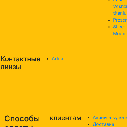
Voshe
titani
Presen
Sheer
Moon
Контактные
Adria
линзы
Способы
клиентам
Акции и купон
Доставка